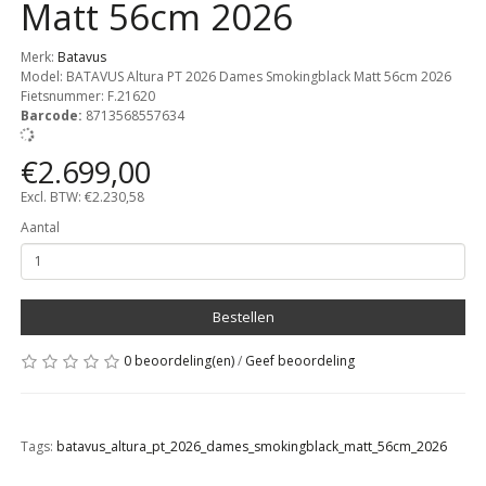
Matt 56cm 2026
Merk:
Batavus
Model: BATAVUS Altura PT 2026 Dames Smokingblack Matt 56cm 2026
Fietsnummer:
F.21620
Barcode:
8713568557634
€2.699,00
Excl. BTW: €2.230,58
Aantal
Bestellen
0 beoordeling(en)
/
Geef beoordeling
Tags:
batavus_altura_pt_2026_dames_smokingblack_matt_56cm_2026