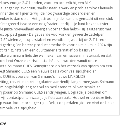
kbestendige 2.4” banden, voor- en achterlicht, een MIK-
 langer op avontuur, sneller naar je werk en probleemloos heuvels
annender en fijner terwijl de hoogwaardige onderdelen en
leuker is dan ooit. - Het gestroomlijnde frame is gemaakt uit één stuk
egreerd is voor een nog fraaier uiterlijk. - Je kunt kiezen uit vier
de juiste hoeveelheid energie voorhanden hebt - Hij is uitgerust met
irect op pad gaan - De geveerde voorvork en geveerde zadelpen
5” wielen zijn superstabiel en wendbaar, waarbij de 2.4” brede
rijgedrag Een betere productiemethode voor aluminium In 2024 zijn
ot, ten gunste van een duurzamer alternatief op basis van
elke aluminium fiets die we maken van emissiearm materiaal, en dat
derland Onze elektrische stadsfietsen worden vanuit ons e-
sers. Shimano CUES Geïnspireerd op het verzoek van rijders om een
 legt Shimano CUES een nieuwe basis voor veelzijdigheid en
en. CUES is voorzien van Shimano’s nieuwe LINKGLIDE
tting, cassette en kettingbladen aanzienlijk langer meegaan. Shimano
 ongelofelijk lang soepel en beslissend te blijven schakelen.
rkrijgbaar op Shimano CUES aandrijvingen. Upgrade je pedalen om
ijf contactpunten waar je je fiets aanraakt. Hoewel er op deze fiets
op waardoor je prettiger rijdt. Bekijk de pedalen-gids en vind de beste
simpele veelzijdigheid.
2026