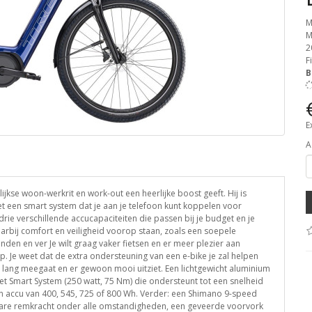
M
M
2
F
B
E
A
ijkse woon-werkrit en work-out een heerlijke boost geeft. Hij is
 een smart system dat je aan je telefoon kunt koppelen voor
t drie verschillende accucapaciteiten die passen bij je budget en je
aarbij comfort en veiligheid voorop staan, zoals een soepele
en en ver Je wilt graag vaker fietsen en er meer plezier aan
. Je weet dat de extra ondersteuning van een e-bike je zal helpen
ie lang meegaat en er gewoon mooi uitziet. Een lichtgewicht aluminium
 Smart System (250 watt, 75 Nm) die ondersteunt tot een snelheid
en accu van 400, 545, 725 of 800 Wh. Verder: een Shimano 9-speed
bare remkracht onder alle omstandigheden, een geveerde voorvork