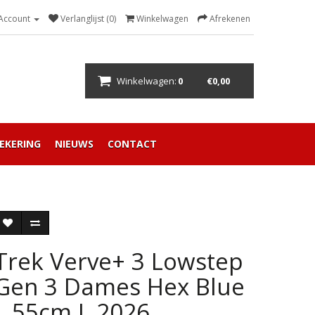
 Account
Verlanglijst (0)
Winkelwagen
Afrekenen
Winkelwagen:
0
€0,00
EKERING
NIEUWS
CONTACT
Trek Verve+ 3 Lowstep
Gen 3 Dames Hex Blue
L 55cm L 2026