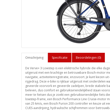
Omschrijving
Specificatie
Beoordelingen (0)
De Verve+ 3 Lowstep is een elektrische hybride die elke dagel
uitgerust met een krachtige en betrouwbare Bosch-motor met
navigatie, activiteitenregistratie, enzovoort. Je kunt kiezen ui
rijgedrag. Deze e-bike is rijklaar uitgerust met onderdelen w
geveerde voorvork en geveerde zadelpen, brede stabiele band
beleven, dus comfort en gebruiksvriendelijkheid staan voorop
meer te fietsen dus je zoekt een gebruiksvriendelijke fiets d
lowstep-frame, een Bosch Performance Line Cruise-motor met
van 25 km/u, een Bosch Purion 200 controller en keuze uit e
CUES-aandrijving, hydraulische schijfremmen voor betrouw