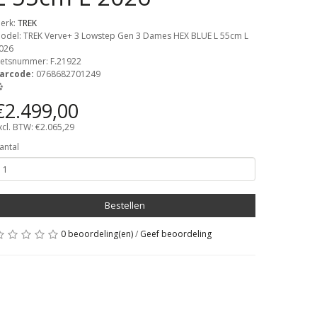
erk:
TREK
odel: TREK Verve+ 3 Lowstep Gen 3 Dames HEX BLUE L 55cm L
026
ietsnummer:
F.21922
arcode:
0768682701249
€2.499,00
xcl. BTW: €2.065,29
antal
Bestellen
0 beoordeling(en)
/
Geef beoordeling