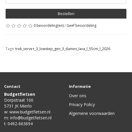
Bestellen
0 beoordeling(en)
/
Geef beoordeling
Tags:
trek_verve+_3_lowstep_gen_3_dames_lava_l_55cm_l_2026
Contact
Informatie
Budgetfietsen
Over ons
Dorpstraat 100
Privacy Policy
5731 JK Mierlo
w:
www.budgetfietsen.nl
Algemene voorwaarden
m:
info@budgetfietsen.nl
t:
0492-663694