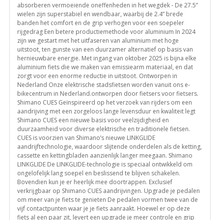
absorberen vermoeiende oneffenheden in het wegdek - De 27.5”
wielen zijn superstabiel en wendbaar, waarbij de 2.4” brede
banden het comfort en de grip verhogen voor een soepeler
rijgedrag Een betere productiemethode voor aluminium In 2024
zijn we gestart met het uitfaseren van aluminium met hoge
uitstoot, ten gunste van een duurzamer alternatief op basis van
hernieuwbare energie. Met ingang van oktober 2025 is bijna elke
aluminium fiets die we maken van emissiearm materiaal, en dat
zorgt voor een enorme reductie in uitstoot. Ontworpen in
Nederland Onze elektrische stadsfietsen worden vanuit ons e-
bikecentrum in Nederland.ontworpen door fietsers voor fietsers.
Shimano CUES Geïnspireerd op het verzoek van rijders om een
aandrijving met een zorgeloos lange levensduur en kwaliteit legt
Shimano CUES een nieuwe basis voor veelzijdigheid en
duurzaamheid voor diverse elektrische en traditionele fietsen.
CUES is voorzien van Shimano’s nieuwe LINKGLIDE
aandrijftechnologie, waardoor slijtende onderdelen als de ketting,
cassette en kettingbladen aanzienlijk langer meegaan. Shimano
LINKGLIDE De LINKGLIDE-technologie is speciaal ontwikkeld om
ongelofelijk lang soepel en beslissend te blijven schakelen.
Bovendien kun je er heerlijk mee doortrappen. Exclusief
verkrijgbaar op Shimano CUES aandrijvingen. Upgrade je pedalen
om meer van je fiets te genieten De pedalen vormen twee van de
vijf contactpunten waar je je fiets aanraakt. Hoewel er op deze
fiets al een paar zit, levert een upgrade je meer controle en grip