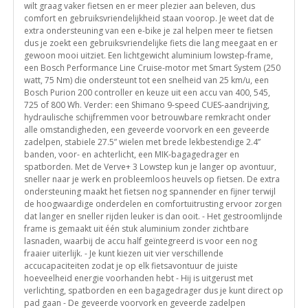
wilt graag vaker fietsen en er meer plezier aan beleven, dus
comfort en gebruiksvriendelijkheid staan voorop. Je weet dat de
extra ondersteuning van een e-bike je zal helpen meer te fietsen
dus je zoekt een gebruiksvriendelijke fiets die lang meegaat en er
gewoon mooi uitziet. Een lichtgewicht aluminium lowstep-frame,
een Bosch Performance Line Cruise-motor met Smart System (250
watt, 75 Nm) die ondersteunt tot een snelheid van 25 km/u, een
Bosch Purion 200 controller en keuze uit een accu van 400, 545,
725 of 800 Wh. Verder: een Shimano 9-speed CUES-aandrijving,
hydraulische schijfremmen voor betrouwbare remkracht onder
alle omstandigheden, een geveerde voorvork en een geveerde
zadelpen, stabiele 27.5” wielen met brede lekbestendige 2.4”
banden, voor- en achterlicht, een MIK-bagagedrager en
spatborden. Met de Verve+ 3 Lowstep kun je langer op avontuur,
sneller naar je werk en probleemloos heuvels op fietsen. De extra
ondersteuning maakt het fietsen nog spannender en fijner terwijl
de hoogwaardige onderdelen en comfortuitrusting ervoor zorgen
dat langer en sneller rijden leuker is dan ooit. - Het gestroomlijnde
frame is gemaakt uit één stuk aluminium zonder zichtbare
lasnaden, waarbij de accu half geïntegreerd is voor een nog
fraaier uiterlijk. - Je kunt kiezen uit vier verschillende
accucapaciteiten zodat je op elk fietsavontuur de juiste
hoeveelheid energie voorhanden hebt - Hij is uitgerust met
verlichting, spatborden en een bagagedrager dus je kunt direct op
pad gaan - De geveerde voorvork en geveerde zadelpen