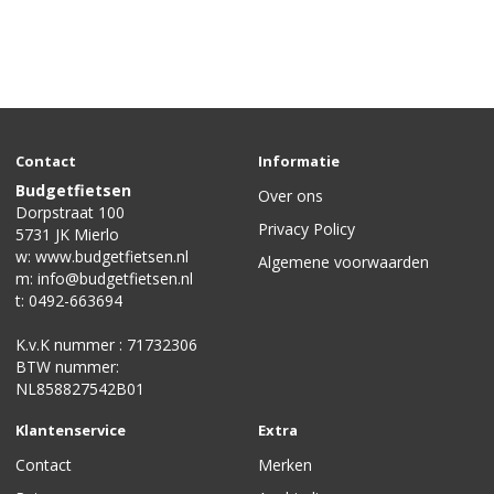
Contact
Informatie
Budgetfietsen
Over ons
Dorpstraat 100
Privacy Policy
5731 JK Mierlo
w:
www.budgetfietsen.nl
Algemene voorwaarden
m:
info@budgetfietsen.nl
t:
0492-663694
K.v.K nummer : 71732306
BTW nummer:
NL858827542B01
Klantenservice
Extra
Contact
Merken