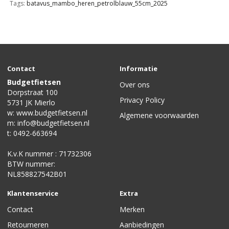
Tags:
batavus_mambo_heren_petrolblauw_55cm_2025
Contact
Informatie
Budgetfietsen
Over ons
Dorpstraat 100
Privacy Policy
5731 JK Mierlo
w:
www.budgetfietsen.nl
Algemene voorwaarden
m:
info@budgetfietsen.nl
t:
0492-663694
K.v.K nummer : 71732306
BTW nummer:
NL858827542B01
Klantenservice
Extra
Contact
Merken
Retourneren
Aanbiedingen